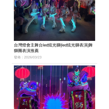
台灣燈會主舞台led炫光獅|led炫光獅表演|舞
獅團表演推薦
發佈：2026/03/23